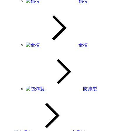
杨桉
全桉
防炸裂