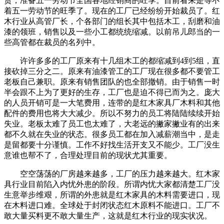
货，准备五一劳动节全国各地经销商的旺季。目前看来是等不
着五一劳动节的旺季了。现在的工厂已经纷纷开始裁员了。红
木行业从高管厂长，个各部门的组长其中包括木工，刮磨和油
漆的领班，销售以及一些小工都统统缩减。以前吊儿郎当的一
些高管都在裁员的名列中。
许许多多的工厂原来有十几组木工的都缩减到4到5组，直
接砍掉三分之二。原来有油漆管工的工厂现在很多都不要管工
老板自己兼职。原来有销售团队的也全部撤销。由于销售一时
半会跟不上为了更好的生存，工厂也是迫不得已而为之。庞大
的人员开销可是一大笔费用，连带的是红木家具厂木料和其他
配件的费用也将大大减少。所以不努力的员工将陆陆续续开始
失业。老板太难了员工也太难了，大老远的撇家撇业有的出来
都不久就在失业的状态。很多员工都在加入减薪潮当中，是走
是留都要十分谨慎。工作不好找生活开支又不能少。工厂没生
意谁也帮不了，合理处理目前的现状尤其重要。
空空荡荡的厂房越来越多，工厂的压力越来越大。红木家
具行业目前陷入内忧外患的阶段。所谓内忧大家都清楚工厂没
生意举步维艰，所谓的外患就是红木家具的木料需要进口，现
在木料进口难。全球处于封闭状态红木原料不能进口。工厂不
敢大量买料更不敢大量生产，这就是红木行业的现实状况。