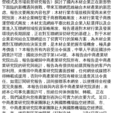
營模式及市場前景研究報告》探討了國內木材企業正在新形勢
下面臨的新機遇與挑戰，帶來互聯網思維融合木材產業的新思
虑。報告次要阐发內容包罗：木材行業市場規模與電商未來空
間預測；木材企業轉型電子商務戰略阐发；木材行業電子商務
運營模式阐发；木材支流網絡平臺比較及企業入駐選擇以及企
業進入互聯網領域投資策略阐发。報告通過對木材行業及發展
環境的長期跟蹤，正在對互聯網深切研究的基礎上，對于木材
企業若何結合互聯網提出了切實可行的策略方案，為木材企業
應對互聯網供给決策支撑，是木材企業把握市場機會，極具參
考價值！？本報告所有內容受法令保護，中華人平易近國涉外
調查許可證：國統涉外證字第1454號。 本報告由中商產業研
究院出品，報告版權歸中商產業研究院所有。本報告是中商產
業研究院的研究與統計，報告為有償供给給購買報告的客戶內
部利用。未獲得中商產業研究院書面授權，任何網坐或媒體不
得轉載或援用，否則中商產業研究院有權依法逃查其法令責
任。如需訂閱研究報告，請间接聯系本網坐，以便獲得全程優
質完美服務。 本報告目錄與內容系中商產業研究院原創，未
經本公司事先書面許可，拒絕任何体例復制、轉載。 正在
此，我們誠意向您推薦鑒別咨詢公司實力的次要方式。近日，
中商產業研究院專家團隊赴大興國際機場臨空經濟區、市、
市、中商產業研究院專家團隊赴大興國際機場臨空經濟區、