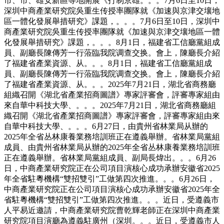
市、市、雄安新區等地開展《打制京雄。。。7月6日至10日，
深圳中商產業研究院吳重生传授率團隊就《加速與京津交壤地
區一體化發展舉措研究》課題，。。。7月6日至10日，深圳中
商產業研究院吳重生传授率團隊就《加速與京津交壤地區一體
化發展舉措研究》課題，。。。8月1日，福建省工信廳黨組成
員、副廳長陳傳芳一行蒞臨我院调查交换。會上，陳廳長介紹
了福建省產業資源、从。。。8月1日，福建省工信廳黨組成
員、副廳長陳傳芳一行蒞臨我院调查交换。會上，陳廳長介紹
了福建省產業資源、从。。。2025年7月21日，湖北省商務廳
組織召開《湖北省產業招商圖譜》專家評審會，評審專家組由
來自華中科技大學、。。。2025年7月21日，湖北省商務廳組
織召開《湖北省產業招商圖譜》專家評審會，評審專家組由來
自華中科技大學、。。。6月27日，由貴州省林業局从辦的
2025年全省丛林康養業務培訓班正在遵義舉辦。省林業局黨組
成員、由貴州省林業局从辦的2025年全省丛林康養業務培訓班
正在遵義舉辦。省林業局黨組成員、副局長煒出。。。6月26
日，中商產業研究院正在公司項目演核心成功承辦安徽省2025
年全省駐粵機構“雙招雙引”工做第四次推進。。。6月26日，
中商產業研究院正在公司項目演核心成功承辦安徽省2025年全
省駐粵機構“雙招雙引”工做第四次推進。。。近日，受遵義市
人平易近邀請，中商產業研究院曹乾輝老師正在深圳中商產業
研究院項目演廳為遵義駐廣州（深圳。。。近日，受遵義市人