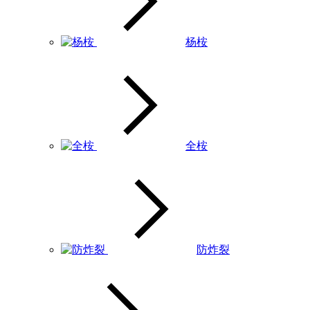
杨桉
全桉
防炸裂